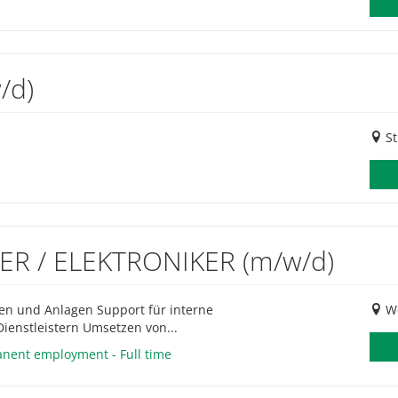
/d)
St
R / ELEKTRONIKER (m/w/d)
en und Anlagen Support für interne
We
enstleistern Umsetzen von...
anent employment - Full time