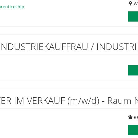
We
prenticeship
INDUSTRIEKAUFFRAU / INDUSTR
R IM VERKAUF (m/w/d) - Raum N
R