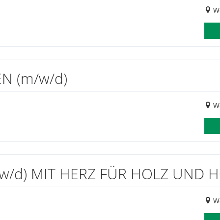
We
N (m/w/d)
We
w/d) MIT HERZ FÜR HOLZ UND 
We