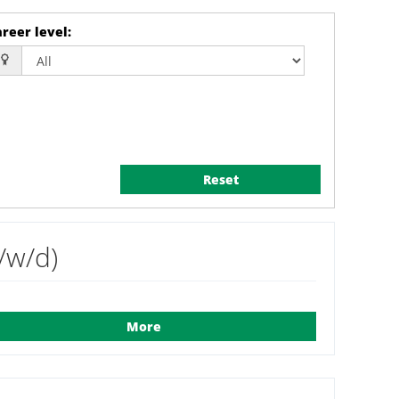
reer level
:
Reset
/w/d)
More