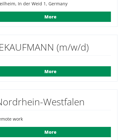
ilheim, In der Weid 1, Germany
More
IEKAUFMANN (m/w/d)
More
ordrhein-Westfalen
emote work
More