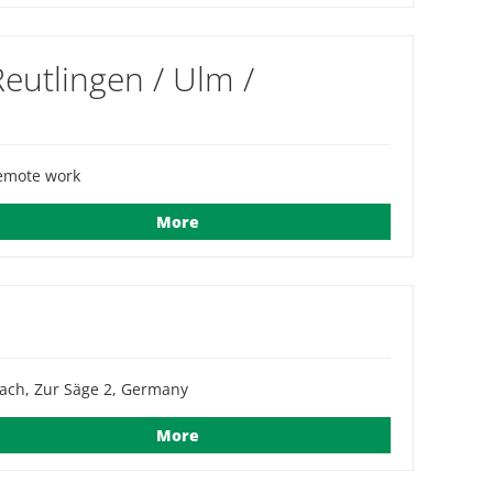
utlingen / Ulm /
emote work
More
ach, Zur Säge 2, Germany
More